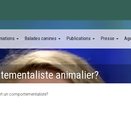
mations
Balades canines
Publications
Presse
Ag
tementaliste animalier?
ert un comportementaliste?