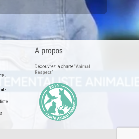
A propos
Découvrez la charte "
Animal
Respect
"
ège,
nt-
iste
s.