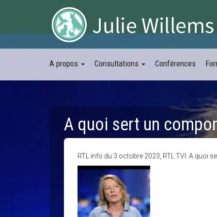
A propos
Consultations
Conférences
For
A quoi sert un compor
RTL info du 3 octobre 2023, RTL TVI: A quoi s