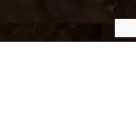
Dernières publications
Que faire quand il a peur?
Il ne cesse de miauler!
Le préparer à l’arrivée d’un bébé