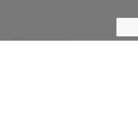
Dernières publications
Que faire quand il a peur?
Il ne cesse de miauler!
Le préparer à l’arrivée d’un bébé