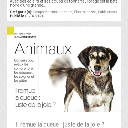
Avec ses éclairs et ses coups de tonnerre , l’orage est la bête
noire d’une grande…
+
Catégorie(s):
Comportementaliste canin
,
Plus magazine
,
Publications
Publié le
01/04/2020
Il remue la queue : juste de la joie ?