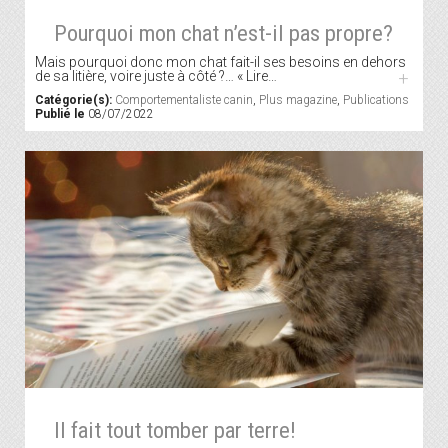
Pourquoi mon chat n’est-il pas propre?
Mais pourquoi donc mon chat fait-il ses besoins en dehors
de sa litière, voire juste à côté ?… « Lire…
+
Catégorie(s):
Comportementaliste canin
,
Plus magazine
,
Publications
Publié le
08/07/2022
Il fait tout tomber par terre!