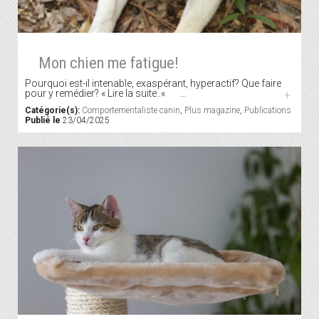
Mon chien me fatigue!
Pourquoi est-il intenable, exaspérant, hyperactif? Que faire
pour y remédier? « Lire la suite..« …
+
Catégorie(s):
Comportementaliste canin
,
Plus magazine
,
Publications
Publié le
23/04/2025