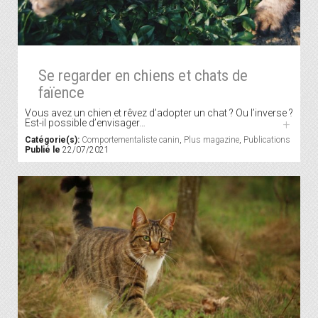
Se regarder en chiens et chats de
faïence
Vous avez un chien et rêvez d’adopter un chat ? Ou l’inverse ?
Est-il possible d’envisager…
+
Catégorie(s):
Comportementaliste canin
,
Plus magazine
,
Publications
Publié le
22/07/2021