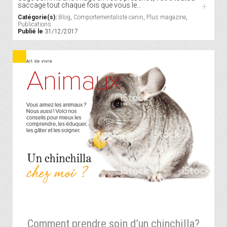
saccage tout chaque fois que vous le…
+
Catégorie(s):
Blog
,
Comportementaliste canin
,
Plus magazine
,
Publications
Publié le
31/12/2017
Comment prendre soin d’un chinchilla?