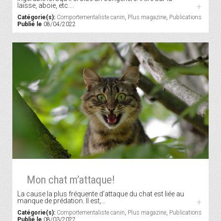
laisse, aboie, etc….
+
Catégorie(s):
Comportementaliste canin
,
Plus magazine
,
Publications
Publié le
08/04/2022
Mon chat m’attaque!
La cause la plus fréquente d’attaque du chat est liée au
manque de prédation. Il est,…
+
Catégorie(s):
Comportementaliste canin
,
Plus magazine
,
Publications
Publié le
08/03/2022