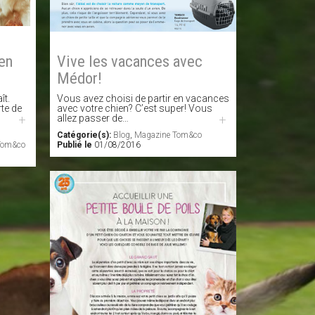
en
Vive les vacances avec
Médor!
ît.
Vous avez choisi de partir en vacances
rte de
avec votre chien? C’est super! Vous
+
allez passer de…
+
Catégorie(s):
Blog
,
Magazine Tom&co
Tom&co
Publié le
01/08/2016