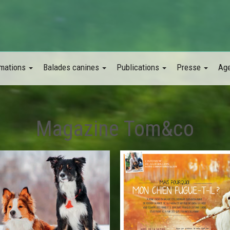
mations
Balades canines
Publications
Presse
Ag
Magazine Tom&co