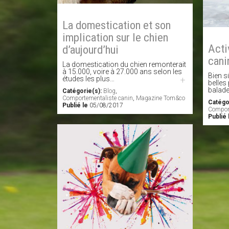
La domestication et son
implication sur le chien
Acti
d’aujourd’hui
cani
La domestication du chien remonterait
à 15.000, voire à 27.000 ans selon les
Bien s
études les plus…
+
belles
balade
Catégorie(s):
Blog
,
Comportementaliste canin
,
Magazine Tom&co
Catégo
Publié le
05/08/2017
Comport
Publié 