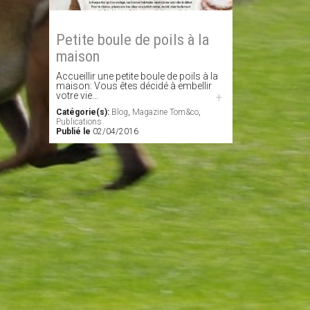
Petite boule de poils à la
maison
Accueillir une petite boule de poils à la
maison: Vous êtes décidé à embellir
votre vie…
+
Catégorie(s):
Blog
,
Magazine Tom&co
,
Publications
Publié le
02/04/2016