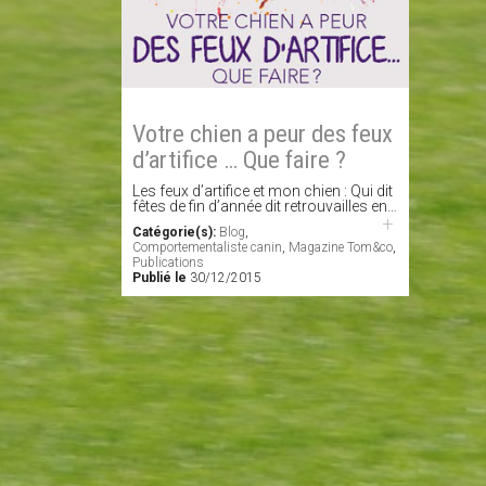
Votre chien a peur des feux
d’artifice … Que faire ?
Les feux d’artifice et mon chien : Qui dit
fêtes de fin d’année dit retrouvailles en…
+
Catégorie(s):
Blog
,
Comportementaliste canin
,
Magazine Tom&co
,
Publications
Publié le
30/12/2015