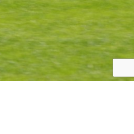
A propos
Découvrez la charte "
Animal
Respect
"
ège,