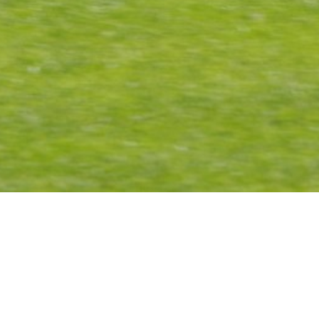
Consultations à
domicile
Brabant Wallon, Bruxelles, Li
Hainaut, Namur.