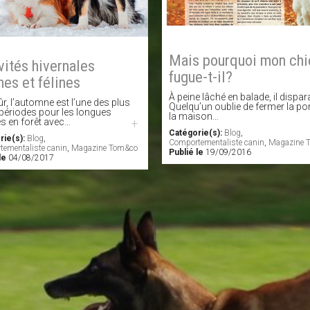
Mais pourquoi mon chi
vités hivernales
fugue-t-il?
nes et félines
À peine lâché en balade, il dispara
ûr, l’automne est l’une des plus
Quelqu’un oublie de fermer la po
 périodes pour les longues
la maison…
s en forêt avec…
+
Catégorie(s):
Blog
,
rie(s):
Blog
,
Comportementaliste canin
,
Magazine 
ementaliste canin
,
Magazine Tom&co
Publié le
19/09/2016
le
04/08/2017