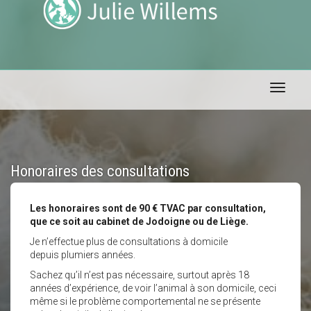
Toggle 
Honoraires des consultations
Les honoraires sont de 90 € TVAC par consultation,
que ce soit au cabinet de Jodoigne ou de Liège.
Je n’effectue plus de consultations à domicile
depuis plumiers années.
Sachez qu’il n’est pas nécessaire, surtout après 18
années d’expérience, de voir l’animal à son domicile, ceci
même si le problème comportemental ne se présente