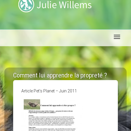
Toggle 
Comment lui apprendre la propreté ?
Article Pet’s Planet – Juin 2011