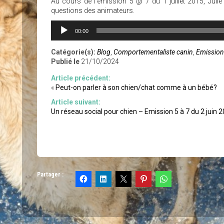
Au cours de l’émission 5 @ 7 du 1 juillet 2015, Jul
questions des animateurs.
Lecteur
00:00
audio
Catégorie(s):
Blog
,
Comportementaliste canin
,
Emission
Publié le
21/10/2024
Article précédent:
«
Peut-on parler à son chien/chat comme à un bébé?
Article suivant:
Un réseau social pour chien – Emission 5 à 7 du 2 juin 2
Partager :