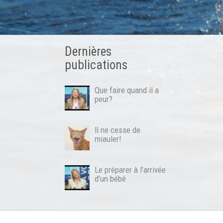
Dernières
publications
Que faire quand il a
peur?
Il ne cesse de
miauler!
Le préparer à l’arrivée
d’un bébé
Conditions générales
RGPD
Copyright© 2026
Julie Wille