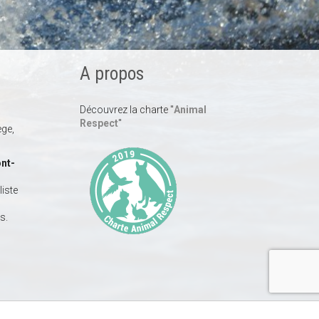
A propos
Découvrez la charte "
Animal
Respect
"
ège,
nt-
iste
s.