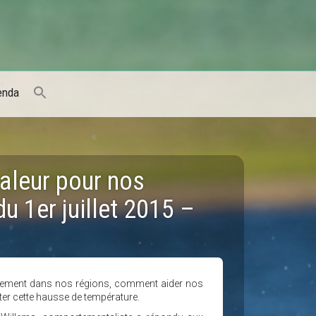
enda
aleur pour nos
u 1er juillet 2015 –
ucement dans nos régions, comment aider nos
er cette hausse de température.