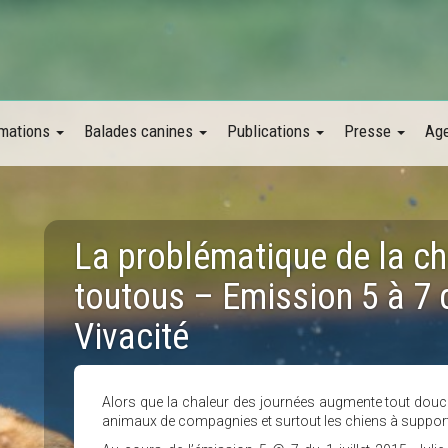
mations
Balades canines
Publications
Presse
Ag
La problématique de la ch
toutous – Emission 5 à 7 d
Vivacité
Alors que la chaleur des journées augmente tout do
animaux de compagnies et surtout les chiens à support