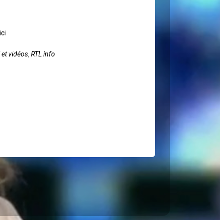
ici
et vidéos
,
RTL info