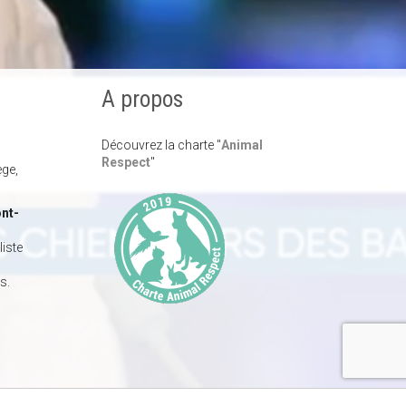
A propos
Découvrez la charte "
Animal
Respect
"
ège,
nt-
iste
s.