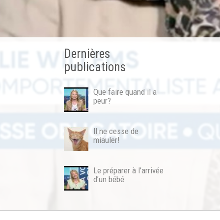
Dernières
publications
Que faire quand il a
peur?
Il ne cesse de
miauler!
Le préparer à l’arrivée
d’un bébé
Conditions générales
RGPD
Copyright© 2026
Julie Wille