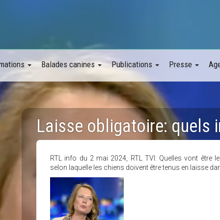
mations
Balades canines
Publications
Presse
Ag
Laisse obligatoire: quels 
RTL info du 2 mai 2024, RTL TVI: Quelles vont être l
selon laquelle les chiens doivent être tenus en laisse dan