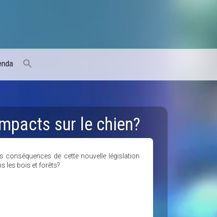
enda
impacts sur le chien?
es conséquences de cette nouvelle législation
s les bois et forêts?