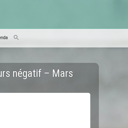
enda
urs négatif – Mars