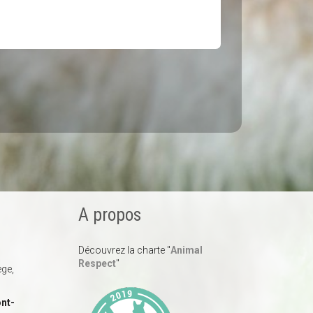
A propos
Découvrez la charte "
Animal
Respect
"
ège,
nt-