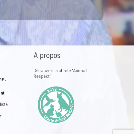
A propos
Découvrez la charte "
Animal
Respect
"
ège,
nt-
iste
s.