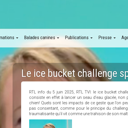
mations
Balades canines
Publications
Presse
Ag
Le ice bucket challenge s
RTL info du 5 juin 2025, RTL TVI: le ice bucket chal
consiste en effet à lancer un seau d’eau glacée, non p
chien! Quels sont les impacts de ce geste que l’on peut
pas consentant, comme pour le principe du challenge o
traumatisante qu’il vit comme une trahison de son maît