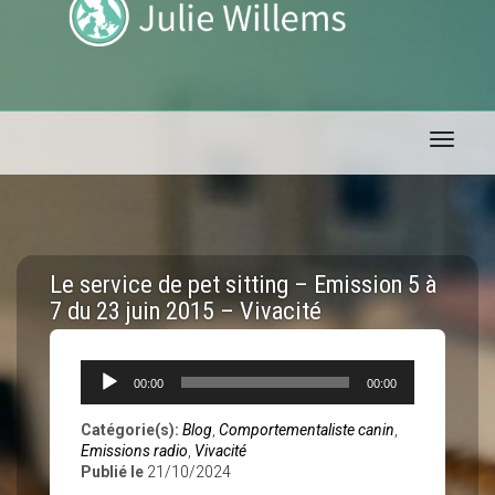
Toggle 
Le service de pet sitting – Emission 5 à
7 du 23 juin 2015 – Vivacité
Lecteur
00:00
00:00
audio
Catégorie(s):
Blog
,
Comportementaliste canin
,
Emissions radio
,
Vivacité
Publié le
21/10/2024