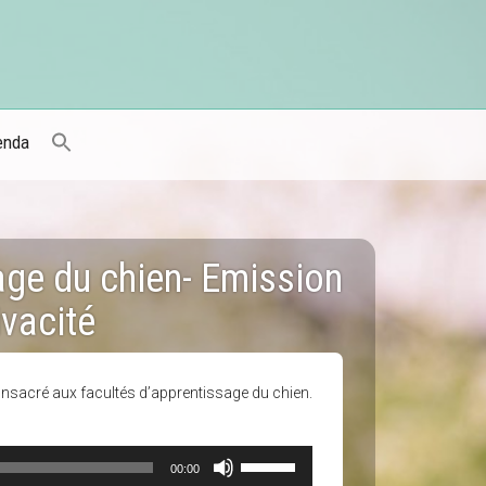
enda
age du chien- Emission
ivacité
consacré aux facultés d’apprentissage du chien.
Utilisez
00:00
les