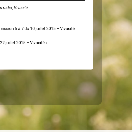
flèches
s radio
,
Vivacité
haut/bas
pour
augmenter
ou
sion 5 à 7 du 10 juillet 2015 – Vivacité
diminuer
le
volume.
22 juillet 2015 – Vivacité
»