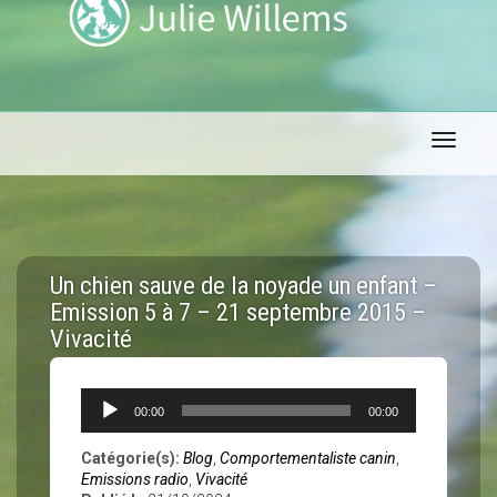
Toggle 
Un chien sauve de la noyade un enfant –
Emission 5 à 7 – 21 septembre 2015 –
Vivacité
Lecteur
00:00
00:00
audio
Catégorie(s):
Blog
,
Comportementaliste canin
,
Emissions radio
,
Vivacité