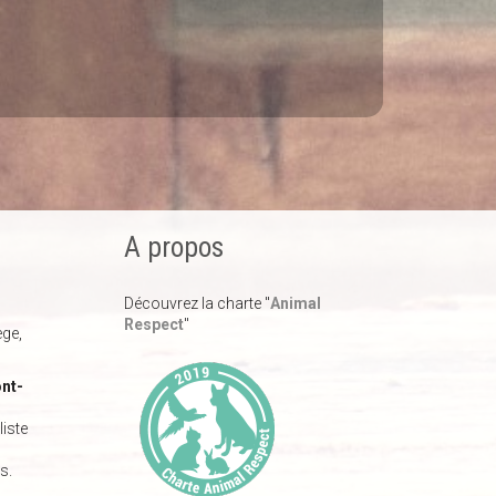
A propos
Découvrez la charte "
Animal
Respect
"
ège,
nt-
iste
s.