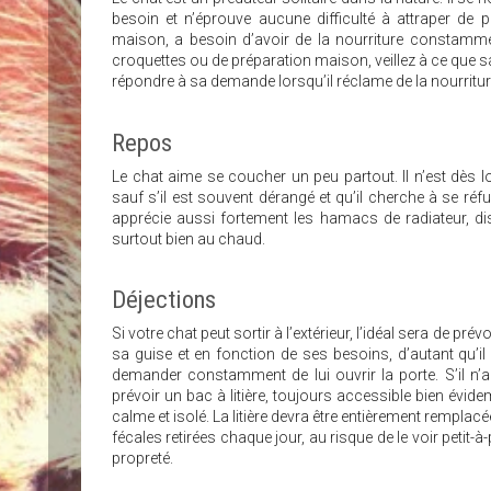
besoin et n’éprouve aucune difficulté à attraper de p
maison, a besoin d’avoir de la nourriture constamme
croquettes ou de préparation maison, veillez à ce que sa
répondre à sa demande lorsqu’il réclame de la nourritur
Repos
Le chat aime se coucher un peu partout. Il n’est dès lo
sauf s’il est souvent dérangé et qu’il cherche à se réf
apprécie aussi fortement les hamacs de radiateur, di
surtout bien au chaud.
Déjections
Si votre chat peut sortir à l’extérieur, l’idéal sera de prév
sa guise et en fonction de ses besoins, d’autant qu’il
demander constamment de lui ouvrir la porte. S’il n’a p
prévoir un bac à litière, toujours accessible bien évid
calme et isolé. La litière devra être entièrement remplac
fécales retirées chaque jour, au risque de le voir petit-
propreté.