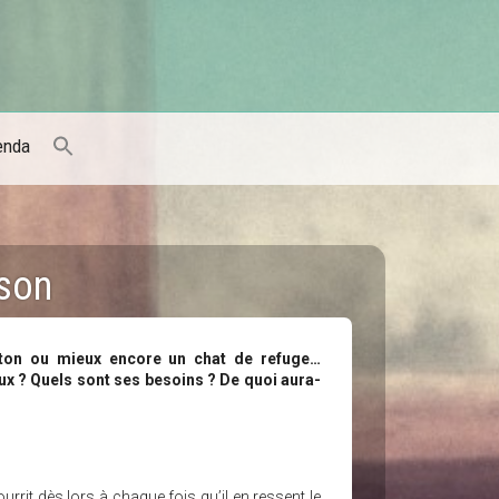
enda
ison
aton ou mieux encore un chat de refuge…
ux ? Quels sont ses besoins ? De quoi aura-
ourrit dès lors à chaque fois qu’il en ressent le