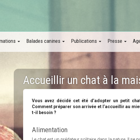
mations
Balades canines
Publications
Presse
Ag
Accueillir un chat à la ma
Vous avez décidé cet été d’adopter un petit ch
Comment préparer son arrivée et l’accueillir au mie
t-il besoin ?
Alimentation
Le chat est un prédateur solitaire dans la nature. Il se n