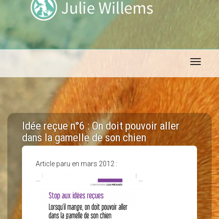
Toggle 
Idée reçue n°6 : On doit pouvoir aller
dans la gamelle de son chien
Article paru en mars 2012 :