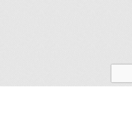
A propos
Découvrez la charte "
Animal
Respect
"
ège,