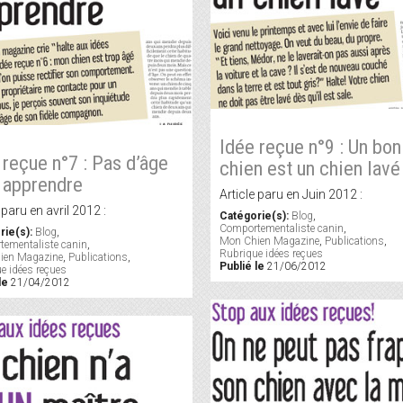
Idée reçue n°9 : Un bon
 reçue n°7 : Pas d’âge
chien est un chien lavé 
 apprendre
Article paru en Juin 2012 :
 paru en avril 2012 :
Catégorie(s):
Blog
,
Comportementaliste canin
,
rie(s):
Blog
,
Mon Chien Magazine
,
Publications
,
ementaliste canin
,
Rubrique idées reçues
ien Magazine
,
Publications
,
Publié le
21/06/2012
e idées reçues
le
21/04/2012