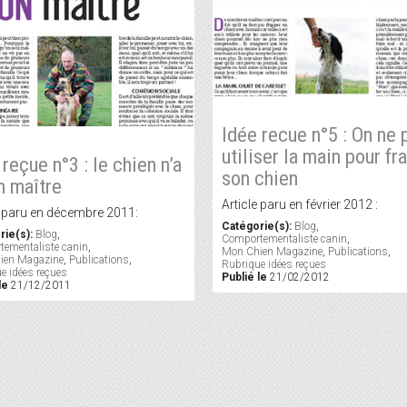
Idée recue n°5 : On ne 
utiliser la main pour fr
 reçue n°3 : le chien n’a
son chien
n maître
Article paru en février 2012 :
e paru en décembre 2011:
Catégorie(s):
Blog
,
rie(s):
Blog
,
Comportementaliste canin
,
ementaliste canin
,
Mon Chien Magazine
,
Publications
,
ien Magazine
,
Publications
,
Rubrique idées reçues
e idées reçues
Publié le
21/02/2012
le
21/12/2011