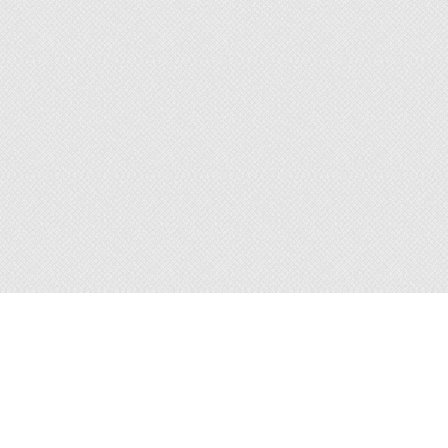
Dernières
publications
Que faire quand il a