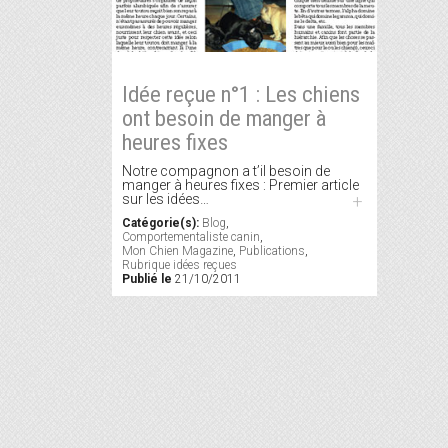
Idée reçue n°1 : Les chiens
ont besoin de manger à
heures fixes
Notre compagnon a t’il besoin de
manger à heures fixes : Premier article
sur les idées…
+
Catégorie(s):
Blog
,
Comportementaliste canin
,
Mon Chien Magazine
,
Publications
,
Rubrique idées reçues
Publié le
21/10/2011