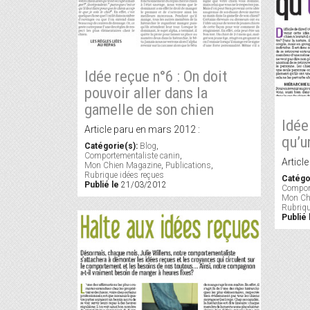
Idée reçue n°6 : On doit
pouvoir aller dans la
gamelle de son chien
Idée
Article paru en mars 2012 :
qu’u
Catégorie(s):
Blog
,
Comportementaliste canin
,
Articl
Mon Chien Magazine
,
Publications
,
Rubrique idées reçues
Catégo
Publié le
21/03/2012
Comport
Mon Ch
Rubriqu
Publié 