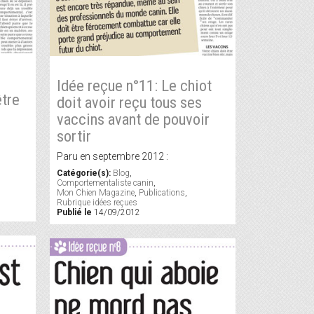
Idée reçue n°11: Le chiot
être
doit avoir reçu tous ses
vaccins avant de pouvoir
sortir
Paru en septembre 2012 :
Catégorie(s):
Blog
,
Comportementaliste canin
,
Mon Chien Magazine
,
Publications
,
Rubrique idées reçues
Publié le
14/09/2012