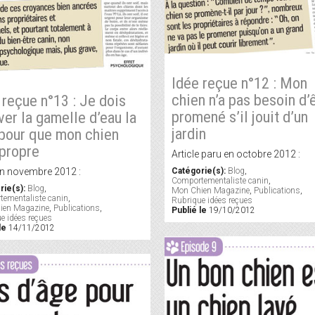
Idée reçue n°12 : Mon
chien n’a pas besoin d’
 reçue n°13 : Je dois
promené s’il jouit d’un
ver la gamelle d’eau la
jardin
 pour que mon chien
 propre
Article paru en octobre 2012 :
n novembre 2012 :
Catégorie(s):
Blog
,
Comportementaliste canin
,
rie(s):
Blog
,
Mon Chien Magazine
,
Publications
,
ementaliste canin
,
Rubrique idées reçues
ien Magazine
,
Publications
,
Publié le
19/10/2012
e idées reçues
le
14/11/2012