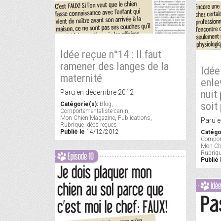
Idée reçue n°14 : Il faut
ramener des langes de la
Idée
maternité
enle
nuit
Paru en décembre 2012
soit
Catégorie(s):
Blog
,
Comportementaliste canin
,
Mon Chien Magazine
,
Publications
,
Paru e
Rubrique idées reçues
Publié le
14/12/2012
Catégo
Comport
Mon Ch
Rubriqu
Publié 