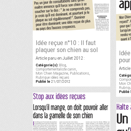
Idée reçue n°10 : Il faut
plaquer son chien au sol
Idée
Article paru en Juillet 2012 :
pour
Catégorie(s):
Blog
,
Article
Comportementaliste canin
,
Mon Chien Magazine
,
Publications
,
Catégo
Rubrique idées reçues
Comport
Publié le
21/07/2012
Mon Ch
Rubriqu
Publié 