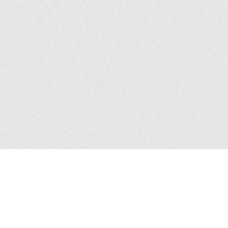
Consultations à
domicile
Brabant Wallon, Bruxelles, Li