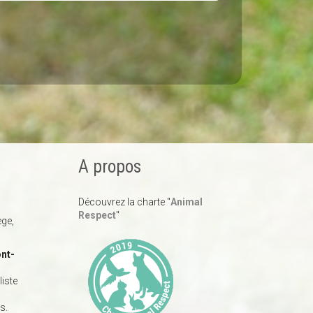
A propos
Découvrez la charte "
Animal
Respect
"
ège,
nt-
iste
s.