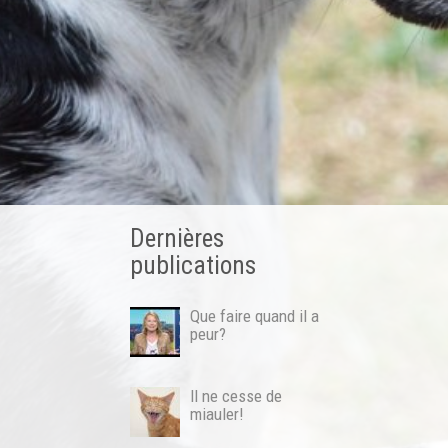
Dernières
publications
Que faire quand il a
peur?
Il ne cesse de
miauler!