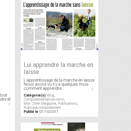
Lui apprendre la marche en
laisse
L’apprentissage de la marche en laisse
Nous avons vu il y a quelques mois
comment apprendre…
+
 tout
Catégorie(s):
Blog
,
dre et
Comportementaliste canin
,
+
Mon Chien Magazine
,
Publications
,
Rubrique comportement
Publié le
07/10/2011