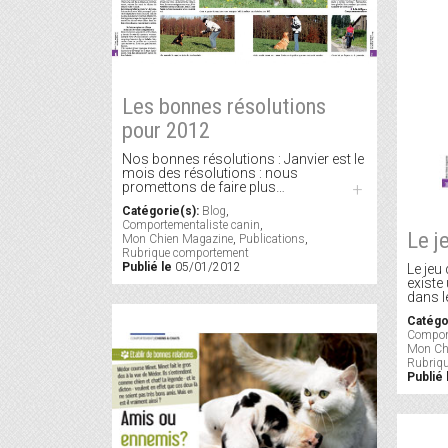
Les bonnes résolutions
pour 2012
Nos bonnes résolutions : Janvier est le
mois des résolutions : nous
promettons de faire plus…
+
Catégorie(s):
Blog
,
Comportementaliste canin
,
Le j
Mon Chien Magazine
,
Publications
,
Rubrique comportement
Publié le
05/01/2012
Le jeu
existe 
dans l
Catégo
Comport
Mon Ch
Rubriq
Publié 