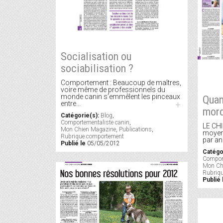
Socialisation ou
sociabilisation ?
Comportement : Beaucoup de maîtres,
voire même de professionnels du
monde canin s’emmêlent les pinceaux
Quan
entre…
+
mor
Catégorie(s):
Blog
,
Comportementaliste canin
,
LE CH
Mon Chien Magazine
,
Publications
,
moyen
Rubrique comportement
par an
Publié le
05/05/2012
Catégo
Comport
Mon Ch
Rubriq
Publié 