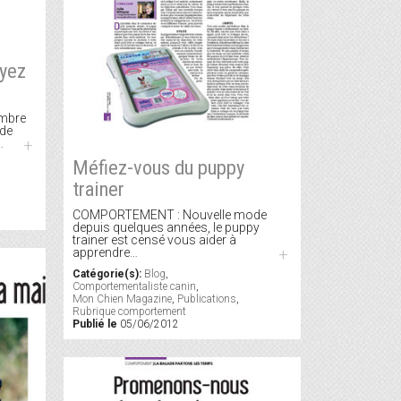
uyez
ombre
 de
…
+
Méfiez-vous du puppy
trainer
COMPORTEMENT : Nouvelle mode
depuis quelques années, le puppy
trainer est censé vous aider à
apprendre…
+
Catégorie(s):
Blog
,
Comportementaliste canin
,
Mon Chien Magazine
,
Publications
,
Rubrique comportement
Publié le
05/06/2012