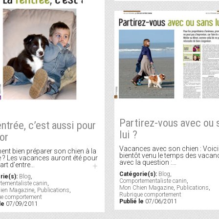
Partirez-vous avec ou 
entrée, c’est aussi pour
lui ?
or
Vacances avec son chien : Voici
t bien préparer son chien à la
bientôt venu le temps des vacan
e ? Les vacances auront été pour
avec la question :…
part d’entre…
+
Catégorie(s):
Blog
,
rie(s):
Blog
,
Comportementaliste canin
,
ementaliste canin
,
Mon Chien Magazine
,
Publications
,
ien Magazine
,
Publications
,
Rubrique comportement
ue comportement
Publié le
07/06/2011
le
07/09/2011