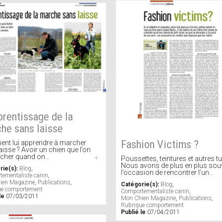
prentissage de la
he sans laisse
Fashion Victims ?
nt lui apprendre à marcher
aisse ? Avoir un chien que l’on
âcher quand on…
+
Poussettes, teintures et autres t
Nous avons de plus en plus sou
rie(s):
Blog
,
l’occasion de rencontrer l’un…
ementaliste canin
,
ien Magazine
,
Publications
,
Catégorie(s):
Blog
,
ue comportement
Comportementaliste canin
,
le
07/03/2011
Mon Chien Magazine
,
Publications
,
Rubrique comportement
Publié le
07/04/2011