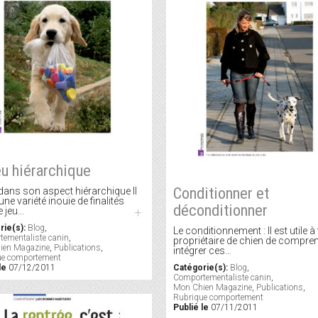
eu hiérarchique
Conditionner et
 dans son aspect hiérarchique Il
une variété inouïe de finalités
déconditionner
e jeu…
+
rie(s):
Blog
,
Le conditionnement : Il est utile à
ementaliste canin
,
propriétaire de chien de compren
ien Magazine
,
Publications
,
intégrer ces…
ue comportement
le
07/12/2011
Catégorie(s):
Blog
,
Comportementaliste canin
,
Mon Chien Magazine
,
Publications
,
Rubrique comportement
Publié le
07/11/2011