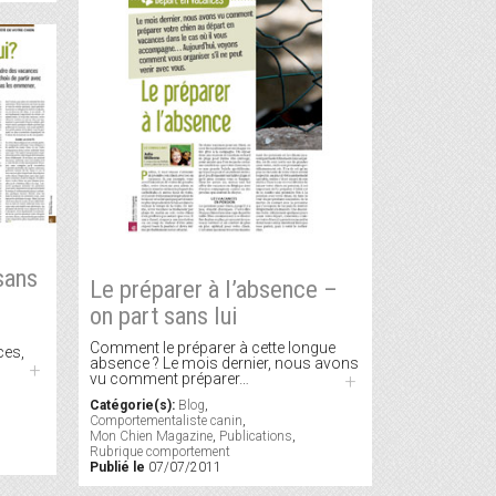
sans
Le préparer à l’absence –
on part sans lui
Comment le préparer à cette longue
ces,
absence ? Le mois dernier, nous avons
+
vu comment préparer…
+
Catégorie(s):
Blog
,
Comportementaliste canin
,
Mon Chien Magazine
,
Publications
,
Rubrique comportement
Publié le
07/07/2011