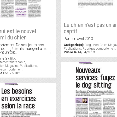
Le chien n’est pas un a
nui est le nouvel
captif!
mi du chien
Paru en avril 2013
rtement: De nos jours nos
Catégorie(s):
Blog
,
Mon Chien Magaz
 sont gâtés: ils mangent à leur
Publications
,
Rubrique comportement
ont un toit…
+
Publié le
14/04/2013
rie(s):
Blog
,
ementaliste canin
,
ien Magazine
,
Publications
,
ue comportement
le
05/12/2012