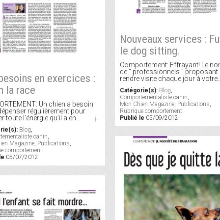
Nouveaux services : F
le dog sitting.
Comportement: Effrayant! Le n
de “ professionnels ” proposant
besoins en exercices :
rendre visite chaque jour à votre
n la race
Catégorie(s):
Blog
,
Comportementaliste canin
,
RTEMENT: Un chien a besoin
Mon Chien Magazine
,
Publications
,
dépenser régulièrement pour
Rubrique comportement
 toute l’énergie qu’il a en…
+
Publié le
05/09/2012
rie(s):
Blog
,
ementaliste canin
,
ien Magazine
,
Publications
,
ue comportement
le
05/07/2012