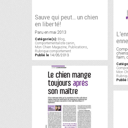
Sauve qui peut… un chien
en liberté!
Paru en mai 2013
L’en
enne
Catégorie(s):
Blog
,
Comportementaliste canin
,
Mon Chien Magazine
,
Publications
,
Compo
Rubrique comportement
chiens
Publié le
14/05/2013
faim, 
Catégo
Comport
Mon Ch
Rubriq
Publié 