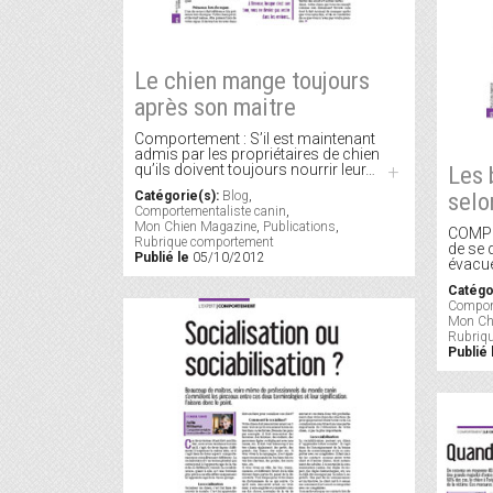
Le chien mange toujours
après son maitre
Comportement : S’il est maintenant
admis par les propriétaires de chien
qu’ils doivent toujours nourrir leur…
+
Les 
selo
Catégorie(s):
Blog
,
Comportementaliste canin
,
Mon Chien Magazine
,
Publications
,
COMPO
Rubrique comportement
de se 
Publié le
05/10/2012
évacuer
Catégo
Comport
Mon Ch
Rubriq
Publié 