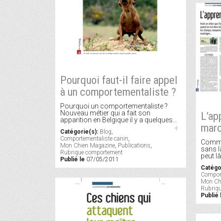
Pourquoi faut-il faire appel
à un comportementaliste ?
Pourquoi un comportementaliste ?
Nouveau métier qui a fait son
L’ap
apparition en Belgique il y a quelques…
marc
+
Catégorie(s):
Blog
,
Comportementaliste canin
,
Comme
Mon Chien Magazine
,
Publications
,
sans l
Rubrique comportement
peut l
Publié le
07/05/2011
Catégo
Comport
Mon Ch
Rubriq
Publié 