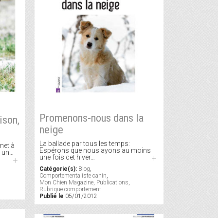
Promenons-nous dans la
ison,
neige
La ballade par tous les temps:
 met à
Espérons que nous ayons au moins
t un…
une fois cet hiver…
+
+
Catégorie(s):
Blog
,
Comportementaliste canin
,
Mon Chien Magazine
,
Publications
,
Rubrique comportement
Publié le
05/01/2012