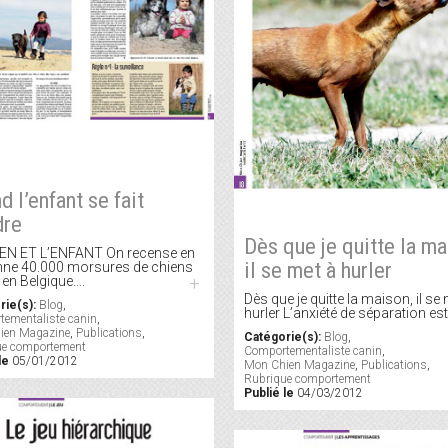
d l’enfant se fait
dre
Dès que je quitte la ma
IEN ET L’ENFANT On recense en
il se met à hurler
ne 40.000 morsures de chiens
 en Belgique….
+
Dès que je quitte la maison, il se
rie(s):
Blog
,
hurler L’anxiété de séparation es
ementaliste canin
,
ien Magazine
,
Publications
,
Catégorie(s):
Blog
,
ue comportement
Comportementaliste canin
,
le
05/01/2012
Mon Chien Magazine
,
Publications
,
Rubrique comportement
Publié le
04/03/2012