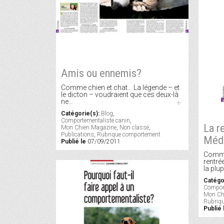
Amis ou ennemis?
Comme chien et chat… La légende – et
le dicton – voudraient que ces deux-là
ne…
+
Catégorie(s):
Blog
,
Comportementaliste canin
,
La r
Mon Chien Magazine
,
Non classé
,
Publications
,
Rubrique comportement
Méd
Publié le
07/09/2011
Commen
rentré
la plu
Catégo
Comport
Mon Ch
Rubriq
Publié 