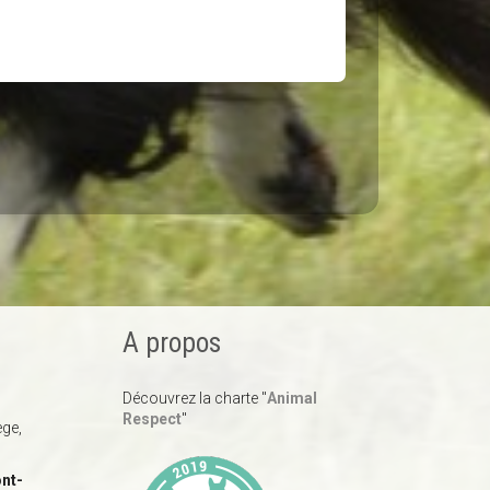
A propos
Découvrez la charte "
Animal
Respect
"
ège,
nt-