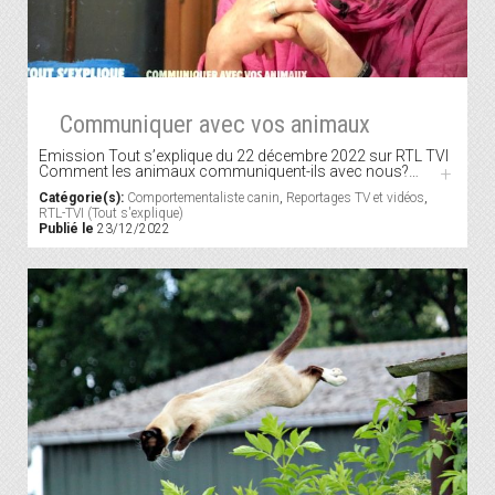
Communiquer avec vos animaux
Emission Tout s’explique du 22 décembre 2022 sur RTL TVI
Comment les animaux communiquent-ils avec nous?…
+
Catégorie(s):
Comportementaliste canin
,
Reportages TV et vidéos
,
RTL-TVI (Tout s'explique)
Publié le
23/12/2022