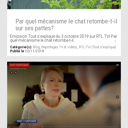
Par quel mécanisme le chat retombe-t-il
sur ses pattes?
Emission Tout s’explique du 3 octobre 2019 sur RTL TVI Par
quel mécanisme le chat retombe-t-il…
+
Catégorie(s):
Blog
,
Reportages TV et vidéos
,
RTL-TVI (Tout s'explique)
Publié le
20/11/2019